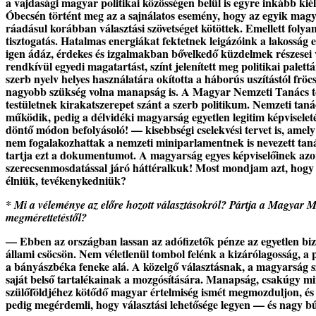
a vajdasági magyar politikai közösségen belül is egyre inkább ki
Óbecsén történt meg az a sajnálatos esemény, hogy az egyik magyar 
ráadásul korábban választási szövetséget kötöttek. Emellett folyama
tisztogatás. Hatalmas energiákat fektetnek leigázóink a lakosság
igen ádáz, érdekes és izgalmakban bővelkedő küzdelmek részesei 
rendkívül egyedi magatartást, színt jelenített meg politikai pal
szerb nyelv helyes használatára okította a háborús uszítástól fr
nagyobb szükség volna manapság is. A Magyar Nemzeti Tanács tö
testületnek kirakatszerepet szánt a szerb politikum. Nemzeti taná
működik, pedig a délvidéki magyarság egyetlen legitim képviseleté
döntő módon befolyásoló! — kisebbségi cselekvési tervet is, ame
nem fogalakozhattak a nemzeti miniparlamentnek is nevezett ta
tartja ezt a dokumentumot. A magyarság egyes képviselőinek azonb
szerecsenmosdatással járó háttéralkuk! Most mondjam azt, hogy 
élniük, tevékenykedniük?
* Mi a véleménye az előre hozott választásokról? Pártja a Magyar M
megmérettetéstől?
— Ebben az országban lassan az adófizetők pénze az egyetlen bizto
állami csöcsön. Nem véletlenül tombol felénk a kizárólagosság, a p
a bányászbéka feneke alá. A közelgő választásnak, a magyarság s
saját belső tartalékainak a mozgósítására. Manapság, csakúgy mint
szülőföldjéhez kötődő magyar értelmiség ismét megmozduljon, és i
pedig megérdemli, hogy választási lehetősége legyen — és nagy bűn