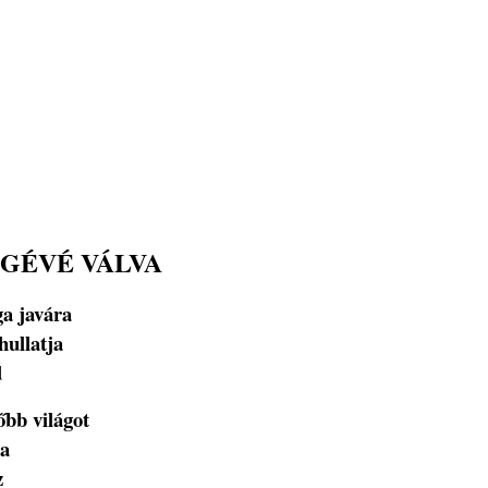
GÉVÉ VÁLVA
ga javára
hullatja
d
őbb világot
 a
z