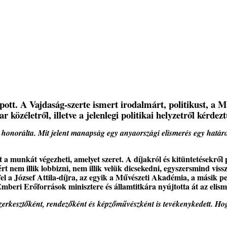
apott. A Vajdaság-szerte ismert irodalmárt, politikust, a 
özéletről, illetve a jelenlegi politikai helyzetről kérdez
 honorálta. Mit jelent manapság egy anyaországi elismerés egy határ
a munkát végezheti, amelyet szeret. A díjakról és kitüntetésekről 
 nem illik lobbizni, nem illik velük dicsekedni, egyszersmind vissz
 fel a József Attila-díjra, az egyik a Művészeti Akadémia, a másik 
mberi Erőforrások minisztere és államtitkára nyújtotta át az elism
szerkesztőként, rendezőként és képzőművészként is tevékenykedett. H