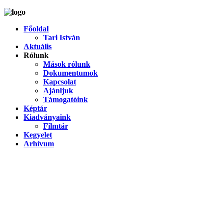
Főoldal
Tari István
Aktuális
Rólunk
Mások rólunk
Dokumentumok
Kapcsolat
Ajánljuk
Támogatóink
Képtár
Kiadványaink
Filmtár
Kegyelet
Arhívum