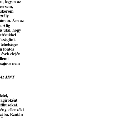
t, legyen az
 versem,
fjúkorom
ztály
 számon. Ám az
. Alig
s utal, hogy
etésükkel
zösségünk
 tehetséges
n fontos
 évek elején
llemi
z sajnos nem
k. Az MNT
etet,
ságíróként
itikusokat.
ény, ellenzéki
tikába. Ezután