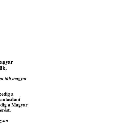
Magyar
tük.
on túli magyar
pedig a
autasítani
pedig a Magyar
erést.
ogyan