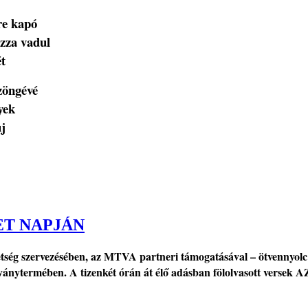
re kapó
ázza vadul
t
zöngévé
yek
új
ET NAPJÁN
etség szervezésében, az MTVA partneri támogatásával – ötvennyolc
ványtermében. A tizenkét órán át élő adásban fölolvasott versek 