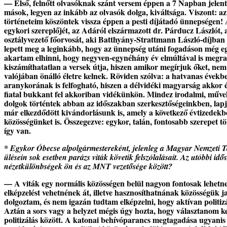
— Első, felnőtt olvasóknak szánt versem éppen a 7 Napban jele
mások, legyen az inkább az olvasók dolga, kiváltsága. Viszont: az
történeteim köszöntek vissza éppen a pesti díjátadó ünnepségen! 
egykori szereplőjét, az Adáról elszármazott dr. Párducz László
osztályvezető főorvosát, aki Batthyány-Strattmann László-díjban r
lepett meg a leginkább, hogy az ünnepség utáni fogadáson még egyik
akartam elhinni, hogy negyven-egynéhány év elmúltával is megra
kiszámíthatatlan a versek útja, hiszen amikor megírjuk őket, ne
valójában önálló életre kelnek. Röviden szólva: a hatvanas évek
aranykorának is felfogható, hiszen a délvidéki magyarság akkor él
fiatal bukkant fel akkoriban vidékünkön. Mindez irodalmi, művel
dolgok történtek abban az időszakban szerkesztőségeinkben, lap
már elkezdődött kivándorlásunk is, amely a következő évtizedekbe
közösségünket is. Összegezve: egykor, talán, fontosabb szerepet t
így van.
* Egykor Óbecse alpolgármestereként, jelenleg a Magyar Nemzeti Ta
ülésein sok esetben parázs viták követik felszólalásait. Az utóbbi i
nézetkülönbségek ön és az MNT vezetősége között?
— A viták egy normális közösségen belül nagyon fontosak lehetnek
elképzelést vehetnének át, illetve hasznosíthatnának közösségük j
dolgoztam, és nem igazán tudtam elképzelni, hogy aktívan politiz
Aztán a sors vagy a helyzet mégis úgy hozta, hogy választanom ke
politizálás között. A katonai behívóparancs megtagadása ugyanis p