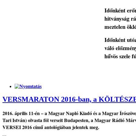
Időnként erő
hitványság r
meztelen öklé
Időnként utó
váló előzmén
hűvös szele f
VERSMARATON 2016-ban, a KÖLTÉSZ
2016. április 11-én – a Magyar Napló Kiadó és a Magyar Írószöv
Tari István) olvasta föl verseit Budapesten, a Magyar Rádió Már
VERSEI 2016 című antológiában jelentek meg.