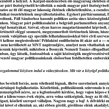
éleződött a helyzet. A Kárpát-medencében élő magyarság életében e
párt tisztségviselői leváltották a másik magyar párt tisztségviselő
tos az itt élő magyar lakosság életének ellehetetlenítése, a csendes
 etnikai összetételének megváltoztatásába. Egykori párttársammal, 
voltunk. Páll Sándorhoz hasonló politikus azóta sincs közösségünk
ettánkon. Magyar párt politikusaként a belgrádi parlamentben anyan
öcsögő honatyákat. Szóval, olyan harcos magatartásmódot képviselt,
rténetét eléggé szomorú, megnyomorított történetnek látom, hisz
csunk valójában egy speciális felhatalmazásokkal bíró civil szervez
t kellene megtestesítenie! Példaként említhetném itt akár azt a — 
ly nem kerülhetett az MNT napirendjére, amelyet nem vitathattak m
nácsunk képviselői, miközben a Bosnyák Nemzeti Tanács elfogadha
an, úgy látszik, fontosabbak a saját közösségük megtévesztésével,
vezető magyar politikusainknak elsősorban feddhetetlen emberekk
ozgalommal közösen indul a választásokon. Mit vár a közelgő politik
s bevételi forrás, nem véletlenül lógnak, illetve szeretnének annyi
ártalapú foglalkoztatás. Közéletünk, politizálásunk színvonala is ez
zemszögéből nézve, az a legfontosabb kérdése, hogy vajon képes-e
 a kilencvenes évek elején, arra volna szükségünk, hogy az itt élő,
gazi, közéleti szerepet vállaljon. Nagyon nagy a baj! A délvidéki 
t követ el ellenünk az, aki ebben gördít, gördítene elénk akadályt