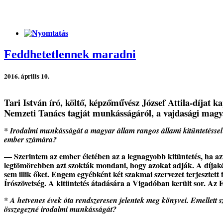
Feddhetetlennek maradni
2016. április 10.
Tari István író, költő, képzőművész József Attila-díjat k
Nemzeti Tanács tagját munkásságáról, a vajdasági magyar k
* Irodalmi munkásságát a magyar állam rangos állami kitüntetéssel
ember számára?
— Szerintem az ember életében az a legnagyobb kitüntetés, ha azt 
legtömörebben azt szokták mondani, hogy azokat adják. A díjakért
sem illik őket. Engem egyébként két szakmai szervezet terjesztett
Írószövetség. A kitüntetés átadására a Vigadóban került sor. Az E
* A hetvenes évek óta rendszeresen jelentek meg könyvei. Emellett 
összegezné irodalmi munkásságát?