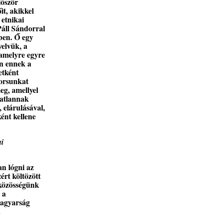
lőször
it, akikkel
 etnikai
Páll Sándorral
ben. Ő egy
yelvük, a
 amelyre egyre
en ennek a
etként
sorsunkat
eg, amellyel
tatlannak
 elárulásával,
ént kellene
ai
an lógni az
ért költözött
 közösségünk
 a
magyarság
.