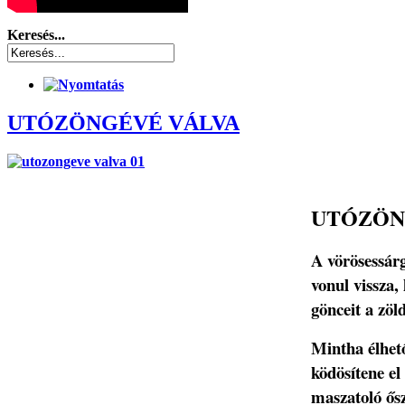
Keresés...
UTÓZÖNGÉVÉ VÁLVA
UTÓZÖN
A vörösessár
vonul vissza, 
gönceit a zöl
Mintha élhet
ködösítene el
maszatoló ős