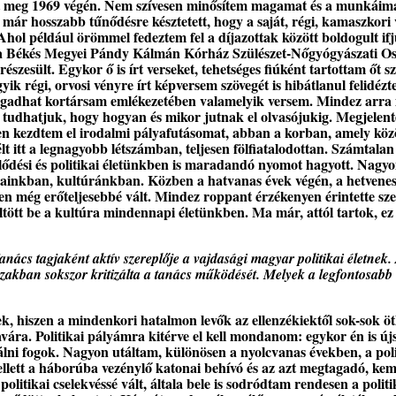
nt meg 1969 végén. Nem szívesen minősítem magamat és a munkáima
 már hosszabb tűnődésre késztetett, hogy a saját, régi, kamaszkori
Ahol például örömmel fedeztem fel a díjazottak között boldogult i
t, a Békés Megyei Pándy Kálmán Kórház Szülészet-Nőgyógyászati Os
észesült. Egykor ő is írt verseket, tehetséges fiúként tartottam őt
 régi, orvosi vényre írt képversem szövegét is hibátlanul felidézte
gadhat kortársam emlékezetében valamelyik versem. Mindez arra i
m tudhatjuk, hogy hogyan és mikor jutnak el olvasójukig. Megjelent
ben kezdtem el irodalmi pályafutásomat, abban a korban, amely kö
t itt a legnagyobb létszámban, teljesen fölfiatalodottan. Számtalan
ődési és politikai életünkben is maradandó nyomot hagyott. Nagyo
jainkban, kultúránkban. Közben a hatvanas évek végén, a hetvenes
n még erőteljesebbé vált. Mindez roppant érzékenyen érintette sze
öltött be a kultúra mindennapi életünkben. Ma már, attól tartok, e
nács tagjaként aktív szereplője a vajdasági magyar politikai életne
dőszakban sokszor kritizálta a tanács működését. Melyek a legfontosabb
, hiszen a mindenkori hatalmon levők az ellenzékiektől sok-sok ötl
avára. Politikai pályámra kitérve el kell mondanom: egykor én is új
álni fogok. Nagyon utáltam, különösen a nyolcvanas években, a pol
llett a háborúba vezénylő katonai behívó és az azt megtagadó, kem
olitikai cselekvéssé vált, általa bele is sodródtam rendesen a poli