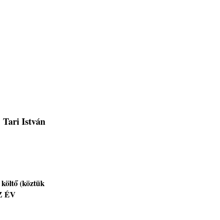
Tari István
 költő (köztük
AZ ÉV