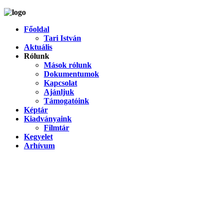
Főoldal
Tari István
Aktuális
Rólunk
Mások rólunk
Dokumentumok
Kapcsolat
Ajánljuk
Támogatóink
Képtár
Kiadványaink
Filmtár
Kegyelet
Arhívum