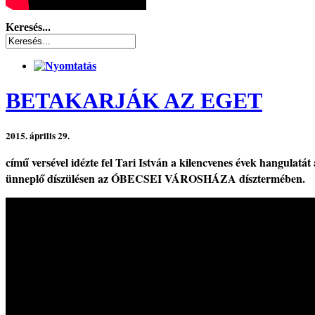
Keresés...
BETAKARJÁK AZ EGET
2015. április 29.
című versével idézte fel Tari István a kilencvenes évek hangula
ünneplő díszülésen az ÓBECSEI VÁROSHÁZA dísztermében.